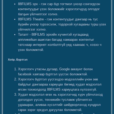
88FILMS эрх - гэж сар бүр тогтмол үнээр сонгогдсон
контентуудыг үзэх боломжийг хэрэглэгчдэд олгодог
багцын үйлчилгээг хэлнэ.
88FILMS Theatre - гэж контентуудыг дангаар нь тус
бүрийн үнээр түрээсэлж, тодорхой хугацааны турш үзэх
үйлчилгээг хэлнэ.
Таталт - 88FILMS эрхийн хүчинтэй хугацаанд
аппликейшн ашиглан багцад хамаарах контентыг
татснаар интернет холболтгүй үед хаанаас ч, хэзээ ч
үзэх боломжтой.
Хоёр. Бүртгэл
Хэрэглэгч утасны дугаар, Google аккаунт болон
facebook хаягаар бүртгэл үүсгэх боломжтой.
Хэрэглэгч бүртгэл үүсгэхдээ мэдээллийн үнэн зөв
байдлыг дангаараа хариуцах бөгөөд худал мэдээлэл
өгсөн тохиолдолд 88FILMS хариуцлага хүлээхгүй.
Худал мэдээлэл өгөх нь хэрэглэгчид хүрч үйлчлэхэд
доголдол үүсэх, техникийн тусламж үйлчилгээ
удаашрах, аливаа хүсэлтийг шийдвэрлэхэд хүндрэл
гарах зэрэг эрсдэл дагуулах боломжтой.