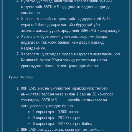
Бүртгэл үүсгэхэд ашигласан хэрэглэгчийн хувийн
мэдээллийг 88FILMS нууцлалын бодлогын дагуу
хамгаална.
Хэрэглэгч өөрийн мэдээллийг задруулахгүй байх
үүрэгтэй бөгөөд хэрэглэгчийн буруутай үйл
ажиллагаанаас үүсэх эрсдэлийг 88FILMS хариуцахгүй.
Хэрэглэгч бүртгэлийн үнэн зөв, аюулгүй байдал
алдагдсан гэж үзэж байвал нэн даруй бидэнд
мэдэгдэнэ үү.
Хэрэглэгч бүртгэлдээ худал мэдээлэл ашигласан бол
Компаний зүгээс Хэрэглэгчид олгох ямар нэгэн
урамшуулал болон бэлэг цуцлагдах болно.
Гурав. Төлбөр
88FILMS эрх нь үйлчилгээг идэвхжүүлж төлбөр
амжилттай төлсөн үеэс эхлэн 1 сар нь 30 хоногоор
тооцогдож, 88FILMS эрхийн багцын заасан
хугацаагаар сунгагдах болно.
1 сарын эрх - 9,900 төгрөг
3 сарын эрх - 26'400 төгрөг
6 сарын эрх - 44'000 төгрөг байна.
88FILMS эрх дуусахаас өмнө сунгалт хийсэн