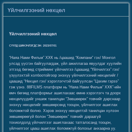
Үйлчилгээний нөхцөл
Үйлчилгээний нөхцөл
СҮҮЛД ШИНЭЧЛЭГДСЭН: 2023/07/01
“Наяа Нами Фильм” ХХК нь /цаашид “Компани” гэх/ Монгол
улсад үүсгэн байгуулагдаж, үйл ажиллагаа явуулдаг хуулийн
этгээд бөгөөд стрийминг үйлчилгээ /цаашид “Үйлчилгээ” гэх/
үзүүлэхтэй холбоотойгоор энэхүү үйлчилгээний нөхцөлийг /
цаашид “Нөхцөл гэх/ хэрэглэгчтэй байгуулсан “Цахим гэрээ”
гэж үзнэ. 88FILMS платформ нь “Наяа Нами Фильм” ХХК”-ийн
өмч бөгөөд платформыг ашиглахаас өмнө хэрэглэгч та доорх
нөхцөлүүдийг уншиж танилцан “Зөвшөөрөх” товчийг дарснаар
энэхүү нөхцөлийг зөвшөөрсөнд тооцон, үйлчилгээг ашиглах
боломжтой болно. Хэрэв энэхүү нөхцөлтэй танилцан хүлээн
зөвшөөрөөгүй болон “Зөвшөөрөх” товчийг дараагүй
тохиолдолд үйлчилгээг ашиглахаас татгалзсанд тооцон,
үйлчилгээг цааш ашиглах боломжгүй болохыг анхаарна уу.