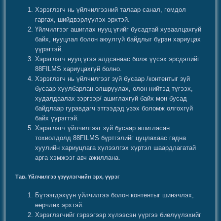
Хэрэглэгч нь үйлчилгээний талаар санал, гомдол
гаргах, шийдвэрлүүлэх эрхтэй.
Үйлчилгээг ашиглах нууц үгийг бусадтай хуваалцахгүй
байх, нууцлал болон аюулгүй байдлыг бүрэн хариуцах
үүрэгтэй.
Хэрэглэгч нууц үгээ алдсанаас болж үүсэх эрсдэлийг
88FILMS хариуцахгүй болно.
Хэрэглэгч нь үйлчилгээг зүй бусаар /контентыг зүй
бусаар хуулбарлан олшруулах, олон нийтэд түгээх,
худалдаалах зэргээр/ ашиглахгүй байх мөн бусад
байдлаар гуравдагч этгээдэд үзэх боломж олгохгүй
байх үүрэгтэй.
Хэрэглэгч үйлчилгээг зүй бусаар ашигласан
тохиолдолд 88FILMS бүртгэлийг цуцлахаас гадна
хуулийн хариуцлага хүлээлгэх хүртэл шаардлагатай
арга хэмжээг авч ажиллана.
Тав. Үйлчилгээ үзүүлэгчийн эрх, үүрэг
Бүтээгдэхүүн үйлчилгээ болон контентыг шинэчлэх,
өөрчлөх эрхтэй.
Хэрэглэгчийг гэрээгээр хүлээсэн үүргээ биелүүлэхийг