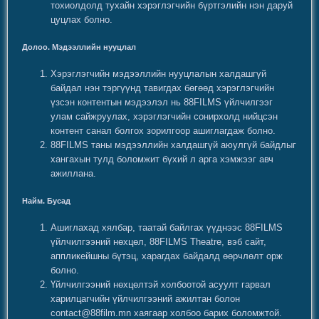
тохиолдолд тухайн хэрэглэгчийн бүртгэлийн нэн даруй
цуцлах болно.
Долоо. Мэдээллийн нууцлал
Хэрэглэгчийн мэдээллийн нууцлалын халдашгүй
байдал нэн тэргүүнд тавигдах бөгөөд хэрэглэгчийн
үзсэн контентын мэдээлэл нь 88FILMS үйлчилгээг
улам сайжруулах, хэрэглэгчийн сонирхолд нийцсэн
контент санал болгох зорилгоор ашиглагдаж болно.
88FILMS таны мэдээллийн халдашгүй аюулгүй байдлыг
хангахын тулд боломжит бүхий л арга хэмжээг авч
ажиллана.
Найм. Бусад
Ашиглахад хялбар, таатай байлгах үүднээс 88FILMS
үйлчилгээний нөхцөл, 88FILMS Theatre, вэб сайт,
аппликейшны бүтэц, харагдах байдалд өөрчлөлт орж
болно.
Үйлчилгээний нөхцөлтэй холбоотой асуулт гарвал
харилцагчийн үйлчилгээний ажилтан болон
contact@88film.mn
хаягаар холбоо барих боломжтой.