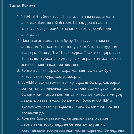
Зургаа. Контент
“88FILMS” үйлчилгээг 3-аас дээш насны хэрэглэгч
ашиглах боломжтой бөгөөд 18-аас доош насны
хэрэглэгч эцэг, эхийн хараан хяналт дор үйлчилгээг
ашиглана.
Насны хязгаарлалттай буюу 18-аас дээш насны
ангилалд багтсан контентыг үзэхэд баталгаажуулалт
шаардах бөгөөд “Би 18 нас хүрсэн” гэх товч дарснаар
18 насанд хүрсэн эсхүл эцэг эх, асран хамгаалагчийн
зөвшөөрлийг авсан гэж ойлгоно.
Контентын нягтаршил хэрэглэгчийн ашиглаж буй
интернэтийн хурднаас хамаарна.
88FILMS эрхийн хүчинтэй хугацаанд багцад хамаарах
контентыг аппликейшн ашиглан хязгааргүй үзэх, татах
боломжтой. Татсан контентыг интернет холболтгүй үед
хаана ч, хэзээ ч үзэх боломжтой боловч 88FILMS
эрхийн хүчинтэй хугацаанд л үзэх боломжтой гэдгийг
анхаарна уу.
Контент болон үзвэрүүд нь зөвхөн таны хувийн
хэрэглээнд зориулагдсан бөгөөд аж ахуйн үйл
ажиллагааны зорилгоор ашиглахыг хориглох бөгөөд энэ