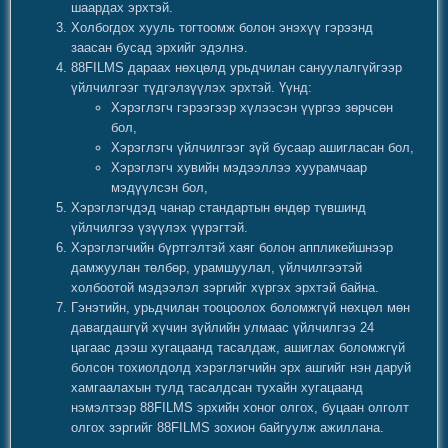
шаардах эрхтэй.
Холбогдох хууль тогтоомж болон энэхүү гэрээнд
заасан бусад эрхийг эдэлнэ.
88FILMS дараах нөхцөлд урьдчилан сануулалгүйгээр
үйлчилгээг түдгэлзүүлэх эрхтэй. Үүнд:
Хэрэглэгч гэрээгээр хүлээсэн үүргээ зөрчсөн
бол,
Хэрэглэгч үйлчилгээг зүй бусаар ашигласан бол,
Хэрэглэгч хувийн мэдээллээ хуурамчаар
мэдүүлсэн бол,
Хэрэглэгчдэд чанар стандартын өндөр түвшинд
үйлчилгээ үзүүлэх үүрэгтэй.
Хэрэглэгчийн бүртгэлтэй хаяг болон аппликейшнээр
дамжуулан төлбөр, урамшуулал, үйлчилгээтэй
холбоотой мэдээлэл зэргийг хүргэх эрхтэй байна.
Гэнэтийн, урьдчилан тооцоолох боломжгүй нөхцөл мөн
давагдашгүй хүчин зүйлийн улмаас үйлчилгээ 24
цагаас дээш хугацаанд тасалдаж, ашиглах боломжгүй
болсон тохиолдолд хэрэглэгчийн эрх ашгийг нэн даруй
хамгаалахын тулд тасалдсан тухайн хугацаанд
нэмэлтээр 88FILMS эрхийн хоног олгох, буцаан олголт
олгох зэргийг 88FILMS зохион байгуулж ажиллана.