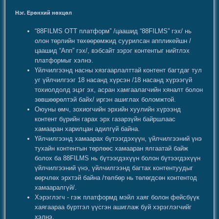
Нэг. Ерөнхий нөхцөл
“88FILMS OTT платформ” /цаашид “88FILMS” гэх/ нь
олон төрлийн төхөөрөмжид суурилсан аппликейшн /
цаашид “Апп” гэх/, вэбсайт зэрэг контентыг нийтлэх
платформыг хэлнэ.
Үйлчилгээнд насны хязгаарлалттай контент багтдаг тул
уг үйлчилгээг 18 насанд хүрсэн /18 насанд хүрээгүй
тохиолдолд эцэг эх, асран хамгаалагчийн хяналт болон
зөвшөөрөлтэй байх/ иргэн ашиглах боломжтой.
Оюуны өмч, зохиогчийн эрхийн хуулийн хүрээнд
контент бүрийн гарах эрх газарзүйн байршлаас
хамааран харилцан адилгүй байна.
Үйлчилгээнд хамаарах бүтээгдэхүүн, үйлчилгээний үнэ
тухайн контентын төрлөөс хамааран ялгаатай байж
болох ба 88FILMS нь бүтээгдэхүүн болон бүтээгдэхүүн
үйлчилгээний үнэ, үйлчилгээнд багтах контентуудыг
өөрчлөх эрхтэй байна /төлбөр нь төлөгдсөн контентод
хамааралгүй/.
Хэрэглэгч - гэж платформд мэйл хаяг болон фейсбүүк
хаягаараа бүртгэл үүсгэн ашиглаж буй хэрэглэгчийг
хэлнэ.