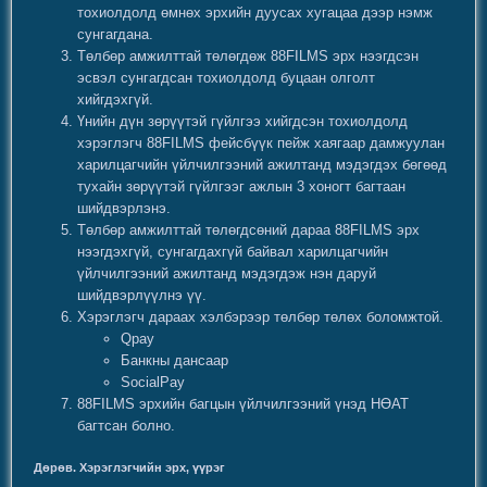
тохиолдолд өмнөх эрхийн дуусах хугацаа дээр нэмж
сунгагдана.
Төлбөр амжилттай төлөгдөж 88FILMS эрх нээгдсэн
эсвэл сунгагдсан тохиолдолд буцаан олголт
хийгдэхгүй.
Үнийн дүн зөрүүтэй гүйлгээ хийгдсэн тохиолдолд
хэрэглэгч 88FILMS фейсбүүк пейж хаягаар дамжуулан
харилцагчийн үйлчилгээний ажилтанд мэдэгдэх бөгөөд
тухайн зөрүүтэй гүйлгээг ажлын 3 хоногт багтаан
шийдвэрлэнэ.
Төлбөр амжилттай төлөгдсөний дараа 88FILMS эрх
нээгдэхгүй, сунгагдахгүй байвал харилцагчийн
үйлчилгээний ажилтанд мэдэгдэж нэн даруй
шийдвэрлүүлнэ үү.
Хэрэглэгч дараах хэлбэрээр төлбөр төлөх боломжтой.
Qpay
Банкны дансаар
SocialPay
88FILMS эрхийн багцын үйлчилгээний үнэд НӨАТ
багтсан болно.
Дөрөв. Хэрэглэгчийн эрх, үүрэг